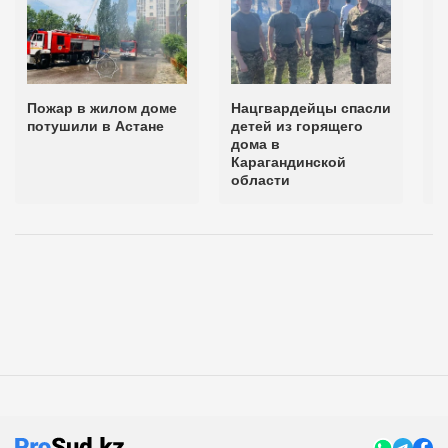
Пожар в жилом доме
Нацгвардейцы спасли
В
потушили в Астане
детей из горящего
п
дома в
т
Карагандинской
г
области