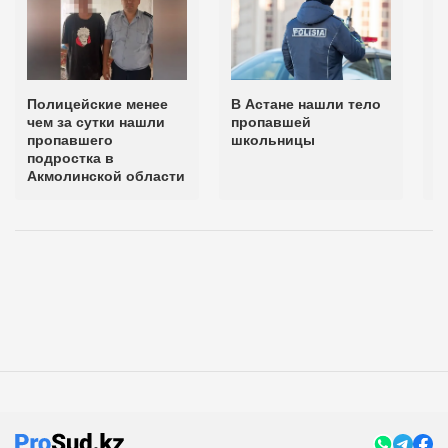
Полицейские менее
В Астане нашли тело
П
чем за сутки нашли
пропавшей
п
пропавшего
школьницы
п
подростка в
К
Акмолинской области