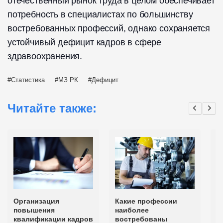
отечественный рынок труда в целом обеспечивает
потребность в специалистах по большинству
востребованных профессий, однако сохраняется
устойчивый дефицит кадров в сфере
здравоохранения.
Статистика
МЗ РК
Дефицит
Читайте также:
Организация
Какие профессии
Г
повышения
наиболее
с
квалификации кадров
востребованы
к