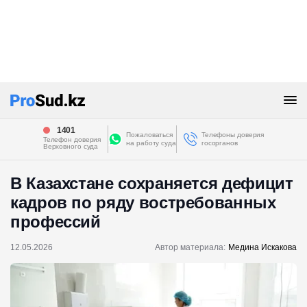
1401
Пожаловаться
Телефоны доверия
Телефон доверия
на работу суда
госорганов
Верховного суда
В Казахстане сохраняется дефицит
кадров по ряду востребованных
профессий
12.05.2026
Автор материала:
Медина Искакова