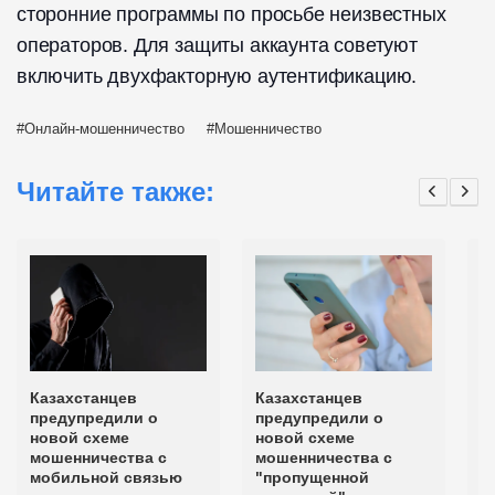
сторонние программы по просьбе неизвестных
операторов. Для защиты аккаунта советуют
включить двухфакторную аутентификацию.
Онлайн-мошенничество
Мошенничество
Читайте также:
Казахстанцев
Казахстанцев
Г
предупредили о
предупредили о
п
новой схеме
новой схеме
к
мошенничества с
мошенничества с
с
мобильной связью
"пропущенной
м