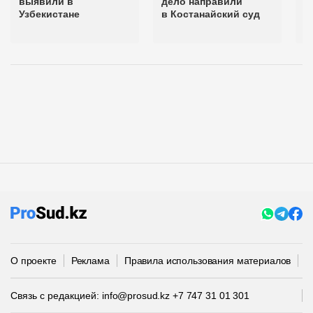
выявили в
дело направили
з
Узбекистане
в Костанайский суд
х
О проекте
Реклама
Правила использования материалов
П
Связь с редакцией:
info@prosud.kz
+7 747 31 01 301