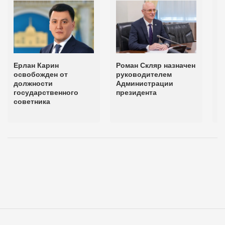
Ерлан Карин
Роман Скляр назначен
З
освобожден от
руководителем
п
должности
Администрации
Е
государственного
президента
советника