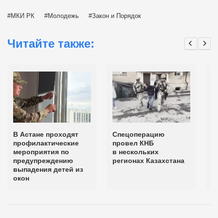
МКИ РК
Молодежь
Закон и Порядок
Читайте также:
В Астане проходят
Спецоперацию
В
профилактические
провел КНБ
К
мероприятия по
в нескольких
п
предупреждению
регионах Казахстана
п
выпадения детей из
м
окон