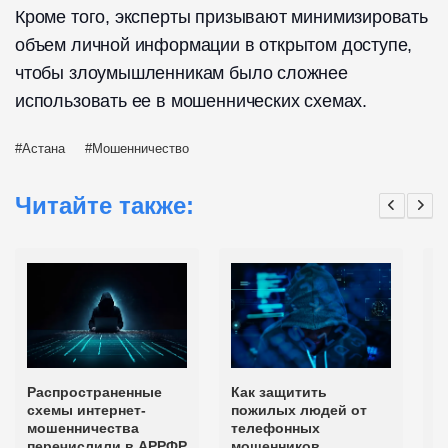
Кроме того, эксперты призывают минимизировать
объем личной информации в открытом доступе,
чтобы злоумышленникам было сложнее
использовать ее в мошеннических схемах.
Астана
Мошенничество
Читайте также:
Распространенные
Как защитить
М
схемы интернет-
пожилых людей от
с
мошенничества
телефонных
А
перечислили в АРРФР
мошенников
д