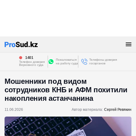
1401
Пожаловаться
Телефоны доверия
Телефон доверия
на работу суда
госорганов
Верховного суда
Мошенники под видом
сотрудников КНБ и АФМ похитили
накопления астанчанина
11.06.2026
Автор материала:
Сергей Ревякин