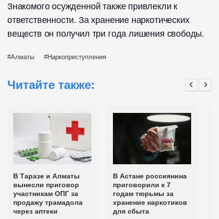
Знакомого осужденной также привлекли к
ответственности. За хранение наркотических
веществ он получил три года лишения свободы.
Алматы
Наркопреступления
Читайте также:
В Таразе и Алматы
В Астане россиянина
О
вынесли приговор
приговорили к 7
м
участникам ОПГ за
годам тюрьмы за
о
продажу трамадола
хранение наркотиков
в
через аптеки
для сбыта
о