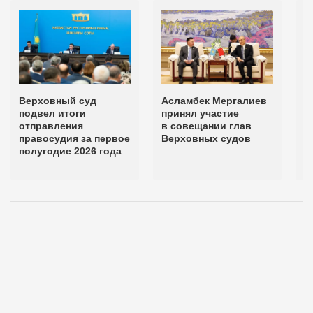
Верховный суд
Асламбек Мергалиев
А
подвел итоги
принял участие
в
отправления
в совещании глав
М
правосудия за первое
Верховных судов
а
полугодие 2026 года