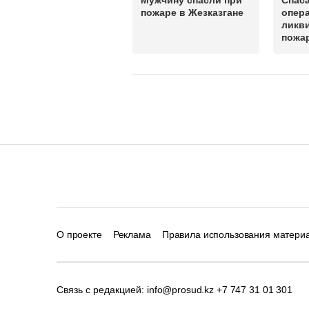
Мужчину спасли при
Спас
пожаре в Жезказгане
опер
ликв
пожар
О проекте
Реклама
Правила использования матери
Связь с редакцией:
info@prosud.kz
+7 747 31 01 301