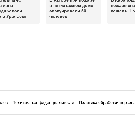
атели МЧС
В Актобе при пожаре
В Караганд
ативно
в пятиэтажном доме
пожаре спа
идировали
эвакуировали 50
кошек и 1 
 в Уральске
человек
алов
Политика конфиденциальности
Политика обработки персон