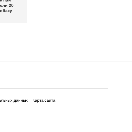
е при
сли 20
собаку
альных данных
Карта сайта