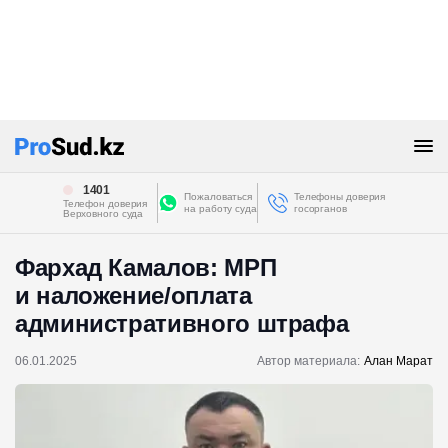
1401
Пожаловаться
Телефоны доверия
Телефон доверия
на работу суда
госорганов
Верховного суда
Фархад Камалов: МРП
и наложение/оплата
административного штрафа
06.01.2025
Автор материала:
Алан Марат