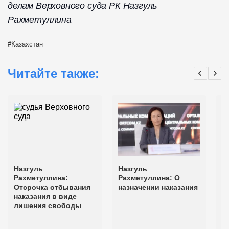
делам Верховного суда РК Назгуль
Рахметуллина
Казахстан
Читайте также:
Назгуль
Назгуль
Н
Рахметуллина:
Рахметуллина: О
Р
Отсрочка отбывания
назначении наказания
О
наказания в виде
о
лишения свободы
о
с