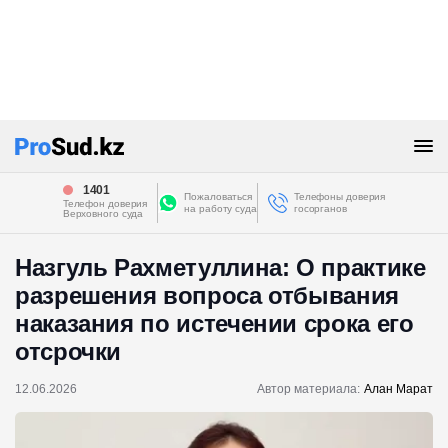
1401
Пожаловаться
Телефоны доверия
Телефон доверия
на работу суда
госорганов
Верховного суда
Назгуль Рахметуллина: О практике
разрешения вопроса отбывания
наказания по истечении срока его
отсрочки
12.06.2026
Автор материала:
Алан Марат