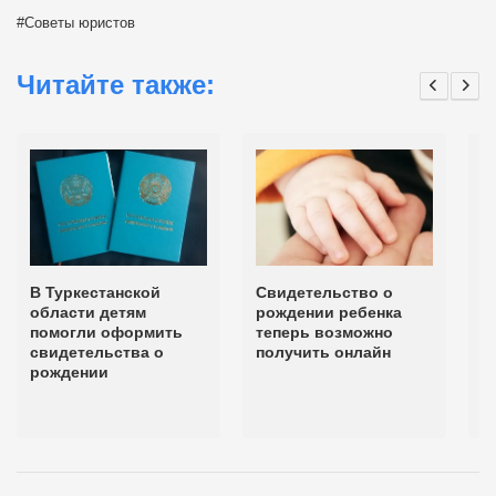
Советы юристов
Читайте также:
В Туркестанской
Свидетельство о
В
области детям
рождении ребенка
к
помогли оформить
теперь возможно
п
свидетельства о
получить онлайн
н
рождении
о
и
п