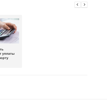
ть
т уплаты
порту