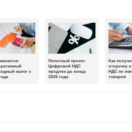
зменится
Пилотный проект
Как получи
оративный
Цифровой НДС
отсрочку о
ходный налог с
продлен до конца
НДС по им
года
2026 года
товаров