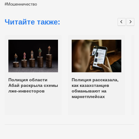
Мошенничество
Читайте также:
Полиция области
Полиция рассказала,
1
Абай раскрыла схемы
как казахстанцев
и
лже-инвесторов
обманывают на
ж
маркетплейсах
п
н