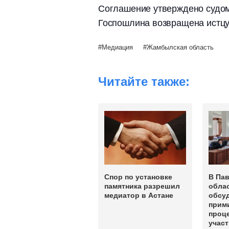
Соглашение утверждено судом
Госпошлина возвращена истцу
Медиация
Жамбылская область
Читайте также:
Спор по установке
В Па
памятника разрешил
обла
медиатор в Астане
обсу
прим
проц
участ