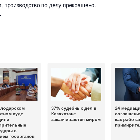
, производство по делу прекращено.
.
влодарском
37% судебных дел в
24 медиац
стном суде
Казахстане
соглашения
дили
заканчиваются миром
как работа
ирительные
примирите
едуры с
ием госорганов