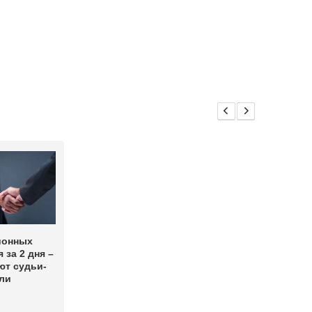
ионных
 за 2 дня –
ют судьи-
ли