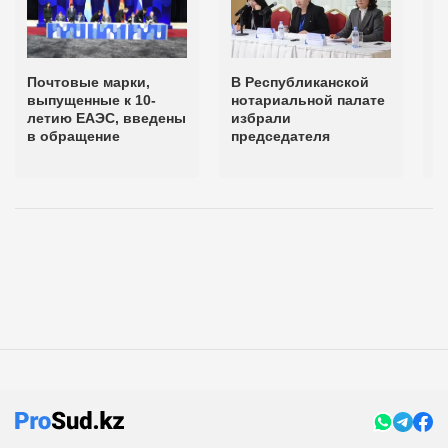
Почтовые марки,
В Республиканской
7
выпущенные к 10-
нотариальной палате
в
летию ЕАЭС, введены
избрали
п
в обращение
председателя
Р
н