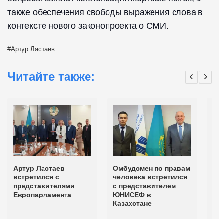
также обеспечения свободы выражения слова в
контексте нового законопроекта о СМИ.
Артур Ластаев
Читайте также:
Артур Ластаев
Омбудсмен по правам
О
встретился с
человека встретился
П
представителями
с представителем
О
Европарламента
ЮНИСЕФ в
в
Казахстане
р
п