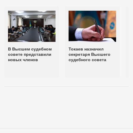
В Высшем судебном
Токаев назначил
В
совете представили
секретаря Высшего
с
новых членов
судебного совета
Н
с
к