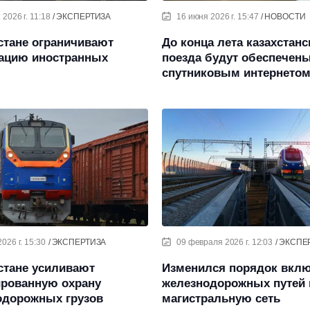
2026 г. 11:18
ЭКСПЕРТИЗА
16 июня 2026 г. 15:47
НОВОСТИ
стане ограничивают
До конца лета казахстанс
рацию иностранных
поезда будут обеспечен
спутниковым интернето
026 г. 15:30
ЭКСПЕРТИЗА
09 февраля 2026 г. 12:03
ЭКСПЕ
стане усиливают
Изменился порядок вкл
ированную охрану
железнодорожных путей 
одорожных грузов
магистральную сеть