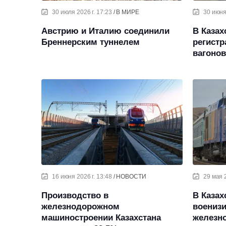
30 июля 2026 г. 17:23
В МИРЕ
30 июня 
Австрию и Италию соединили
В Казах
Бреннерским туннелем
регист
вагонов
16 июня 2026 г. 13:48
НОВОСТИ
29 мая 2
Производство в
В Казах
железнодорожном
воениз
машиностроении Казахстана
железн