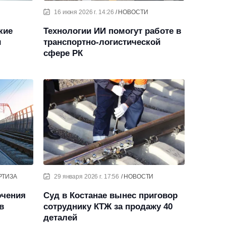
16 июня 2026 г. 14:26
НОВОСТИ
кие
Технологии ИИ помогут работе в
ы
транспортно-логистической
м
сфере РК
РТИЗА
29 января 2026 г. 17:56
НОВОСТИ
ючения
Суд в Костанае вынес приговор
в
сотруднику КТЖ за продажу 40
деталей