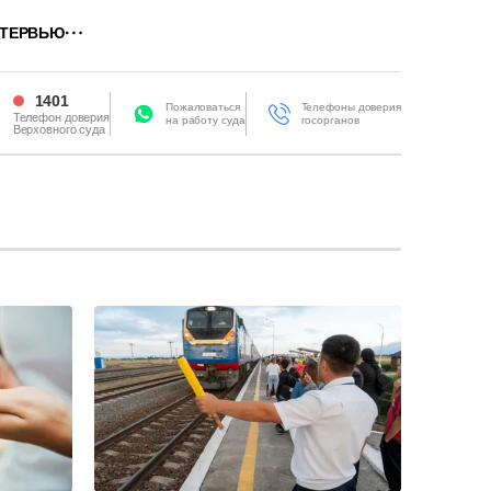
ТЕРВЬЮ
1401
Пожаловаться
Телефоны доверия
Телефон доверия
на работу суда
госорганов
Верховного суда