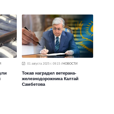
И
01 августа 2025 г. 09:15
НОВОСТИ
ули
Токав наградил ветерана-
й
железнодорожника Калтай
Самбетова