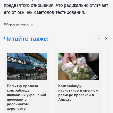
предвзятого отношения, что радикально отличает
его от обычных методов тестирования.
Мировые новости
Читайте также:
Попытку провоза
Контрабанду
К
контрабанды
наркотиков в крупном
1
люксовых украшений
размере пресекли в
т
пресекли в
Алматы
а
российском
аэропорту