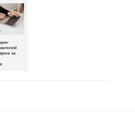
щин-
мателей
двое за
е