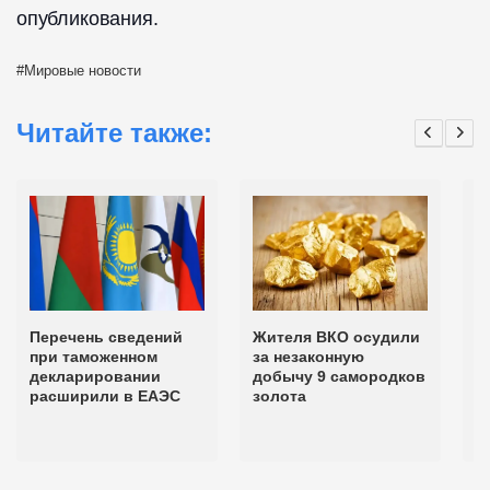
опубликования.
Мировые новости
Читайте также:
Перечень сведений
Жителя ВКО осудили
И
при таможенном
за незаконную
з
декларировании
добычу 9 самородков
п
расширили в ЕАЭС
золота
т
д
Е