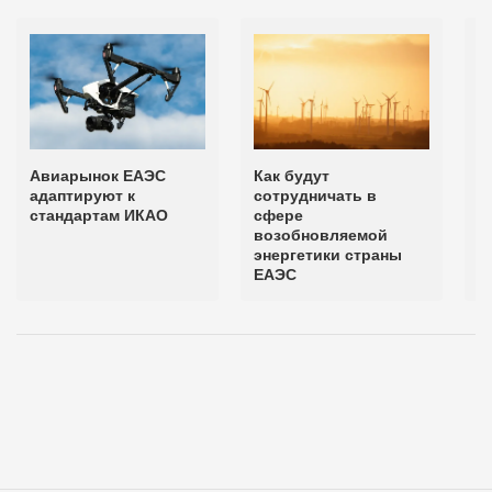
Авиарынок ЕАЭС
Как будут
М
адаптируют к
сотрудничать в
э
стандартам ИКАО
сфере
и
возобновляемой
К
энергетики страны
р
ЕАЭС
с