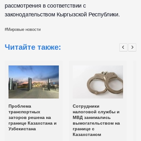
рассмотрения в соответствии с
законодательством Кыргызской Республики.
Мировые новости
Читайте также:
Проблема
Сотрудники
Д
транспортных
налоговой службы и
д
заторов решена на
МВД занимались
п
границе Казахстана и
вымогательством на
К
Узбекистана
границе с
У
Казахстаном