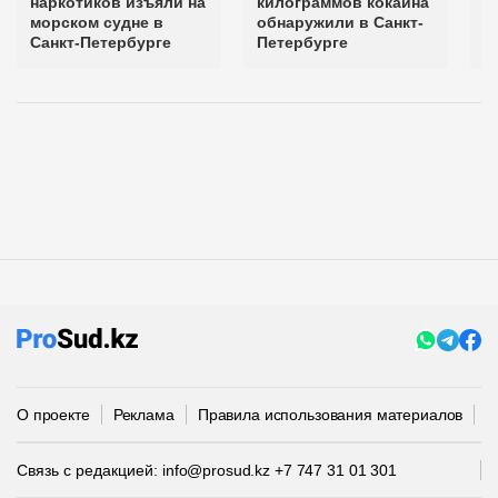
наркотиков изъяли на
килограммов кокаина
к
морском судне в
обнаружили в Санкт-
Б
Санкт-Петербурге
Петербурге
С
О проекте
Реклама
Правила использования материалов
П
Связь с редакцией:
info@prosud.kz
+7 747 31 01 301