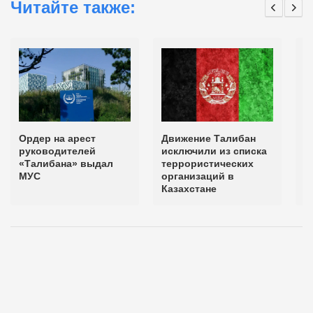
Читайте также:
Ордер на арест
Движение Талибан
И
руководителей
исключили из списка
н
«Талибана» выдал
террористических
п
МУС
организаций в
В
Казахстане
Р