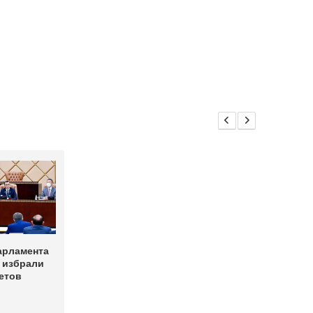
арламента
 избрали
етов