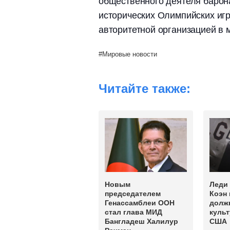
общественного деятеля барон
исторических Олимпийских игр
авторитетной организацией в 
Мировые новости
Читайте также:
Новым
Леди 
председателем
Коэн
Генассамблеи ООН
должн
стал глава МИД
культ
Бангладеш Халилур
США