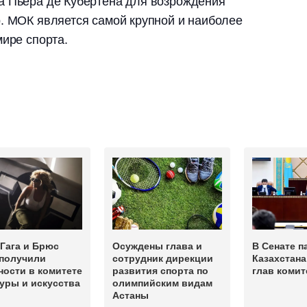
а Пьера де Кубертена для возрождения
. МОК является самой крупной и наиболее
мире спорта.
Гага и Брюс
Осуждены глава и
В Сенате п
 получили
сотрудник дирекции
Казахстана
ости в комитете
развития спорта по
глав комит
уры и искусства
олимпийским видам
Астаны