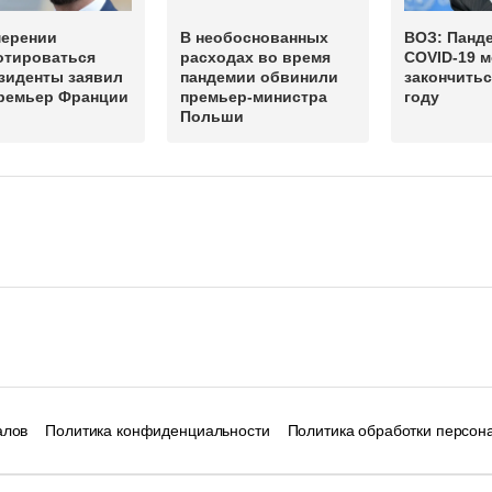
мерении
В необоснованных
ВОЗ: Панд
отироваться
расходах во время
COVID-19 
зиденты заявил
пандемии обвинили
закончитьс
премьер Франции
премьер-министра
году
Польши
алов
Политика конфиденциальности
Политика обработки персон