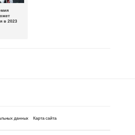
емия
может
я в 2023
альных данных
Карта сайта