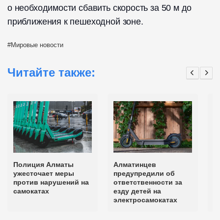
о необходимости сбавить скорость за 50 м до
приближения к пешеходной зоне.
Мировые новости
Читайте также:
Полиция Алматы
Алматинцев
С
ужесточает меры
предупредили об
э
против нарушений на
ответственности за
б
самокатах
езду детей на
П
электросамокатах