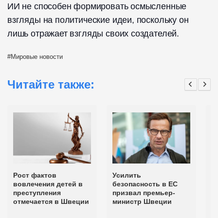
ИИ не способен формировать осмысленные
взгляды на политические идеи, поскольку он
лишь отражает взгляды своих создателей.
Мировые новости
Читайте также:
Рост фактов
Усилить
О
вовлечения детей в
безопасность в ЕС
р
преступления
призвал премьер-
г
отмечается в Швеции
министр Швеции
п
н