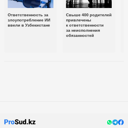
Ответственность за
Свыше 400 родителей
З
злоупотребление ИИ
привлечены
т
ввели в Узбекистане
к ответственности
с
за неисполнения
о
обязанностей
р
ш
К