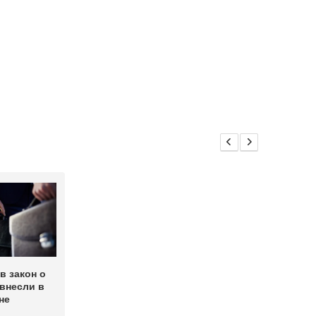
в закон о
внесли в
не