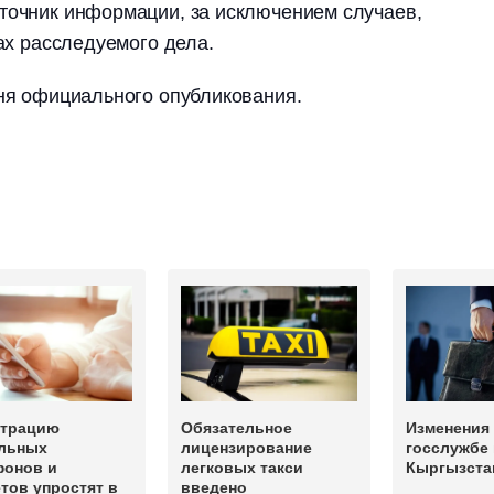
точник информации, за исключением случаев,
ках расследуемого дела.
дня официального опубликования.
страцию
Обязательное
Изменения 
льных
лицензирование
госслужбе 
фонов и
легковых такси
Кыргызста
тов упростят в
введено