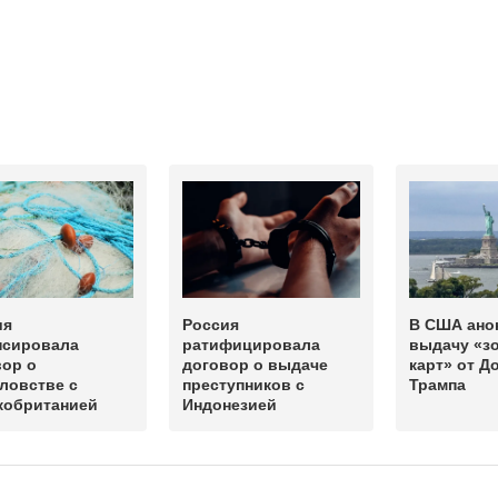
ия
Россия
В США ано
нсировала
ратифицировала
выдачу «з
вор о
договор о выдаче
карт» от Д
ловстве с
преступников с
Трампа
кобританией
Индонезией