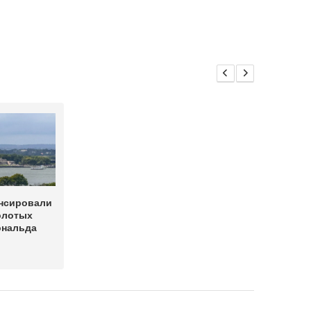
нсировали
олотых
ональда