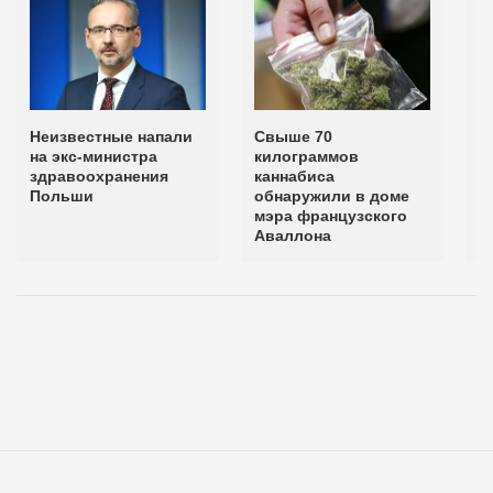
Неизвестные напали
Свыше 70
3
на экс-министра
килограммов
к
здравоохранения
каннабиса
р
Польши
обнаружили в доме
Т
мэра французского
Аваллона