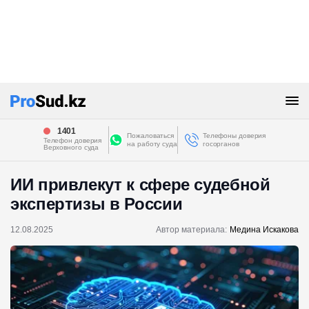
1401
Пожаловаться
Телефоны доверия
Телефон доверия
на работу суда
госорганов
Верховного суда
ИИ привлекут к сфере судебной
экспертизы в России
12.08.2025
Автор материала:
Медина Искакова