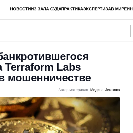
НОВОСТИ
ИЗ ЗАЛА СУДА
ПРАКТИКА
ЭКСПЕРТИЗА
В МИРЕ
ИН
банкротившегося
 Terraform Labs
 в мошенничестве
Автор материала:
Медина Искакова