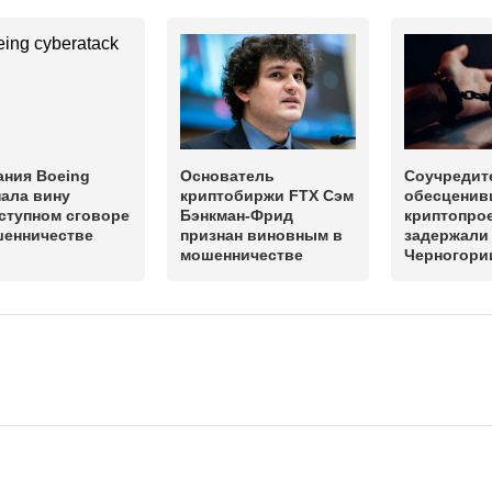
ания Boeing
Основатель
Соучредит
ала вину
криптобиржи FTX Сэм
обесценив
ступном сговоре
Бэнкман-Фрид
криптопро
шенничестве
признан виновным в
задержали
мошенничестве
Черногори