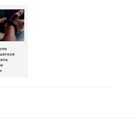
еля
шегося
екта
 в
и