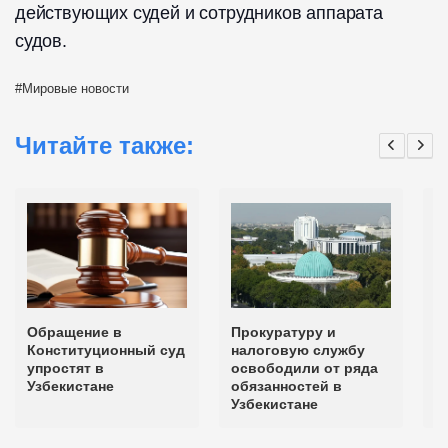
действующих судей и сотрудников аппарата
судов.
Мировые новости
Читайте также:
Обращение в
Прокуратуру и
В
Конституционный суд
налоговую службу
а
упростят в
освободили от ряда
п
Узбекистане
обязанностей в
к
Узбекистане
в