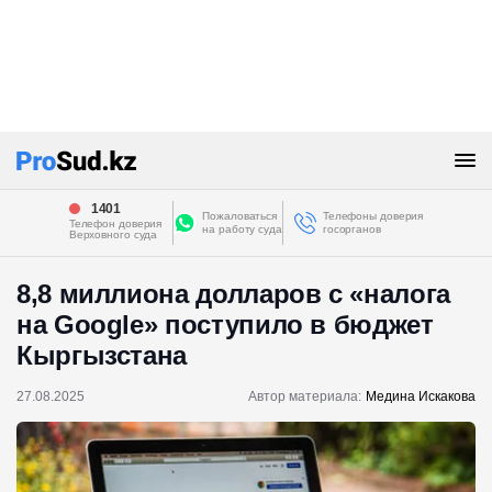
1401
Пожаловаться
Телефоны доверия
Телефон доверия
на работу суда
госорганов
Верховного суда
8,8 миллиона долларов с «налога
на Google» поступило в бюджет
Кыргызстана
27.08.2025
Автор материала:
Медина Искакова