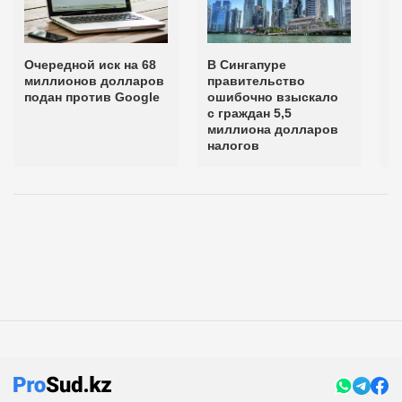
Очередной иск на 68
В Сингапуре
Б
миллионов долларов
правительство
н
подан против Google
ошибочно взыскало
п
с граждан 5,5
А
миллиона долларов
налогов