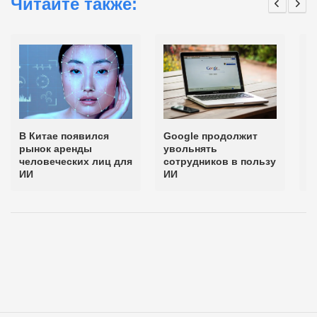
Читайте также:
В Китае появился
Google продолжит
Б
рынок аренды
увольнять
р
человеческих лиц для
сотрудников в пользу
р
ИИ
ИИ