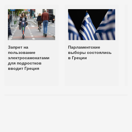
Запрет на
Парламентские
М
пользование
выборы состоялись
ф
электросамокатами
в Греции
н
для подростков
п
вводит Греция
п
«
в