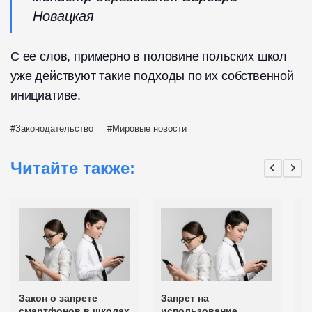
Новацкая
С ее слов, примерно в половине польских школ
уже действуют такие подходы по их собственной
инициативе.
Законодательство
Мировые новости
Читайте также:
Закон о запрете
Запрет на
В
смартфонов в школах
использование
о