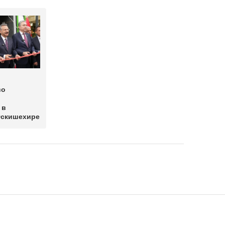
во
 в
Эскишехире