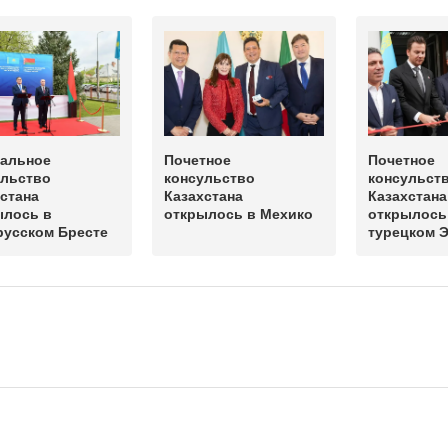
ральное
Почетное
Почетное
ульство
консульство
консульст
стана
Казахстана
Казахстана
ылось в
открылось в Мехико
открылось
русском Бресте
турецком 