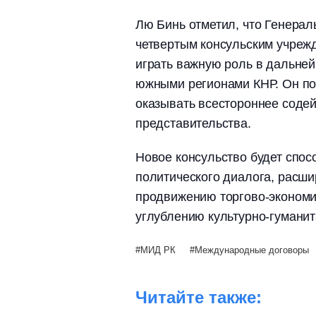
Лю Бинь отметил, что Генерал
четвертым консульским учрежд
играть важную роль в дальней
южными регионами КНР. Он по
оказывать всестороннее содей
представительства.
Новое консульство будет спо
политического диалога, расш
продвижению торгово-экономич
углублению культурно-гумани
МИД РК
Международные договоры
Читайте также: