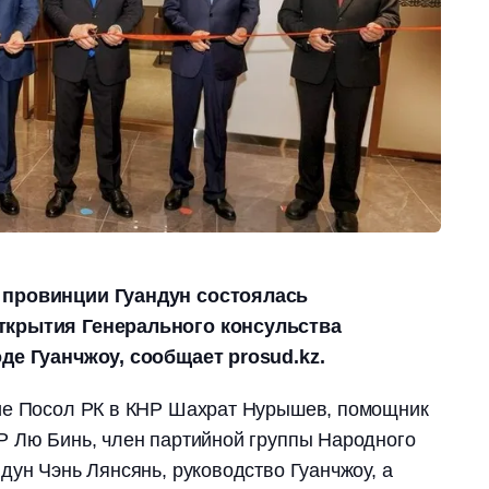
 провинции Гуандун состоялась
ткрытия Генерального консульства
де Гуанчжоу, сообщает prosud.kz.
ие Посол РК в КНР Шахрат Нурышев, помощник
Р Лю Бинь, член партийной группы Народного
дун Чэнь Лянсянь, руководство Гуанчжоу, а