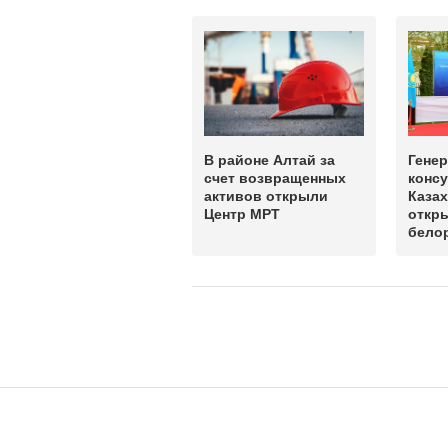
В районе Алтай за
Гене
счет возвращенных
конс
активов открыли
Казах
Центр МРТ
откр
бело