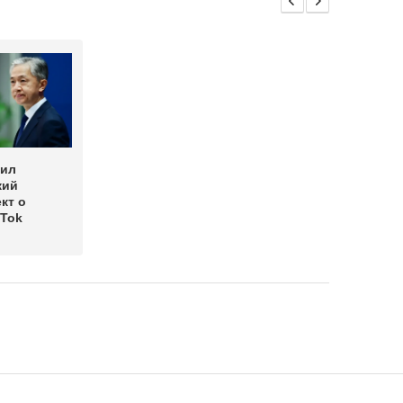
дил
кий
кт о
kTok