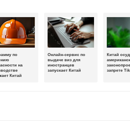
рамму по
Онлайн-сервис по
Китай осу
ению
выдаче виз для
американс
асности на
иностранцев
законопрое
зводстве
запускает Китай
запрете Ti
кает Китай