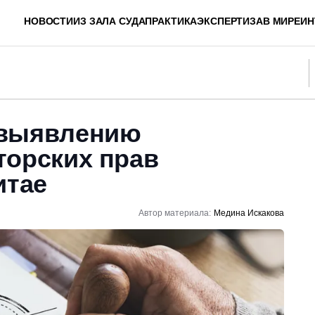
НОВОСТИ
ИЗ ЗАЛА СУДА
ПРАКТИКА
ЭКСПЕРТИЗА
В МИРЕ
ИН
 выявлению
торских прав
итае
Автор материала:
Медина Искакова