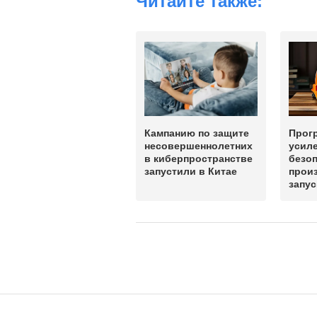
Читайте также:
Кампанию по защите
Прог
несовершеннолетних
усил
в киберпространстве
безоп
запустили в Китае
прои
запус