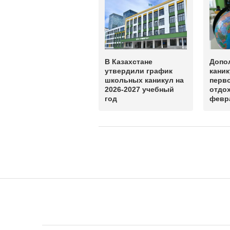
В Казахстане
Допо
утвердили график
кани
школьных каникул на
перв
2026-2027 учебный
отдох
год
февр