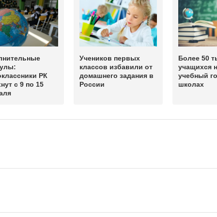
лнительные
Учеников первых
Более 50 т
кулы:
классов избавили от
учащихся н
оклассники РК
домашнего задания в
учебный г
нут с 9 по 15
России
школах
аля