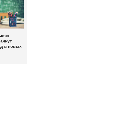
ысяч
ачнут
од в новых