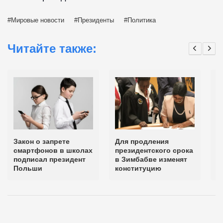
Мировые новости
Президенты
Политика
Читайте также:
Закон о запрете
Для продления
П
смартфонов в школах
президентского срока
п
подписал президент
в Зимбабве изменят
п
Польши
конституцию
к