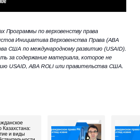
ах Программы по верховенству права
истов Инициатива Верховенства Права (ABA
тва США по международному развитию (USAID).
ь за содержание материала, которое не
ию USAID, ABA ROLI или правительства США.