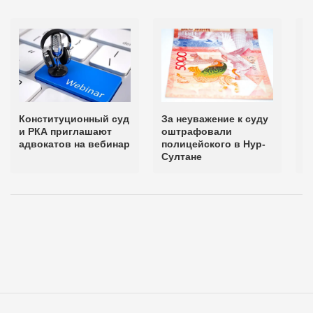
Конституционный суд
За неуважение к суду
В
и РКА приглашают
оштрафовали
т
адвокатов на вебинар
полицейского в Нур-
о
Султане
и