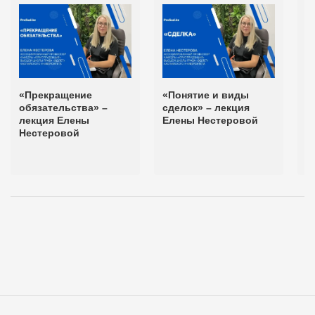
«Прекращение
«Понятие и виды
«
обязательства» –
сделок» – лекция
М
лекция Елены
Елены Нестеровой
и
Нестеровой
г
–
Н